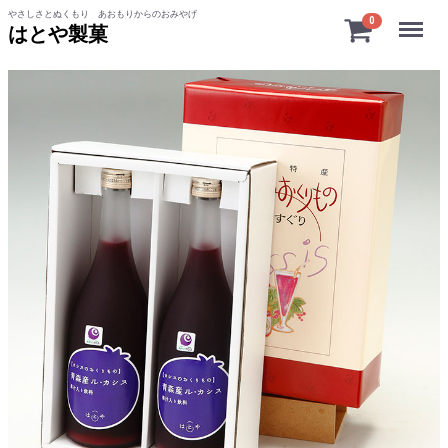
やさしさとぬくもり あおもりからのおみやげ
Menu
0
はとや製菓