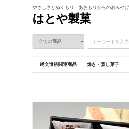
やさしさとぬくもり あおもりからのおみや
はとや製菓
縄文遺跡関連商品
焼き・蒸し菓子
ラブリーパイ
ぷちラブリーパイ
ねぶた火まつり
じょっぱり餅
もっちりん
大間のまぐろ一本釣
青函パイ
縄文遺跡クッキー
縄文遺跡栗っこパイ
りんご入り かぼちゃ