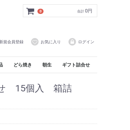
0円
0
合計
新規会員登録
お気に入り
ログイン
品
どら焼き
朝生
ギフト詰合せ
ゼリー
りもの
青森まるごとふるうつゼリィ
やわら果≪冷蔵便≫
やわら果【冷凍便】
やわらか大福【冷凍便】
和の果ぜりぃ【冷凍便】
せ 15個入 箱詰