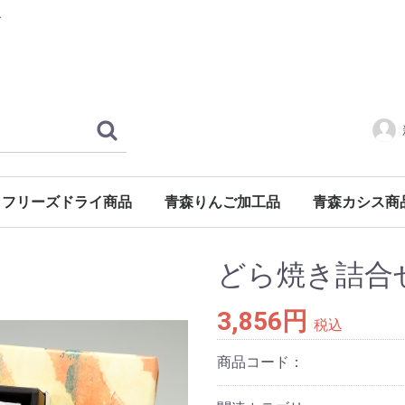
げ
フリーズドライ商品
青森りんご加工品
青森カシス商
り
パイ
のっけ丼茶漬
イカジャーキー
干し餅
あおもり紅玉果実のチーズケーキ
青森さんのやさしいスープ
やさしいスープ・のっけ丼茶漬詰め合わせ
ソフトりんご
ドライ林檎
蜜りんご
カシスの飲む
ボン・カシス
ル・カシス
カシスジャム
カシスティー
カシスのおく
どら焼き詰合
3,856円
税込
商品コード：