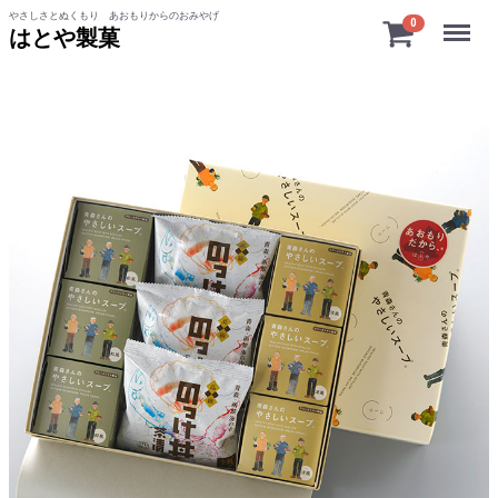
やさしさとぬくもり あおもりからのおみやげ
Menu
0
はとや製菓