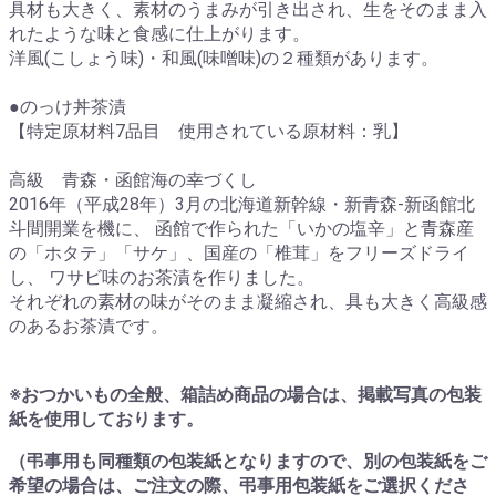
具材も大きく、素材のうまみが引き出され、生をそのまま入
れたような味と食感に仕上がります。
洋風(こしょう味)・和風(味噌味)の２種類があります。
●のっけ丼茶漬
【特定原材料7品目 使用されている原材料：乳】
高級 青森・函館海の幸づくし
2016年（平成28年）3月の北海道新幹線・新青森‐新函館北
斗間開業を機に、 函館で作られた「いかの塩辛」と青森産
の「ホタテ」「サケ」、国産の「椎茸」をフリーズドライ
し、 ワサビ味のお茶漬を作りました。
それぞれの素材の味がそのまま凝縮され、具も大きく高級感
のあるお茶漬です。
※おつかいもの全般、箱詰め商品の場合は、掲載写真の包装
紙を使用しております。
（弔事用も同種類の包装紙となりますので、別の包装紙をご
希望の場合は、ご注文の際、弔事用包装紙をご選択くださ